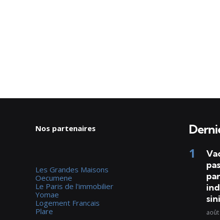
Dernie
Nos partenaires
Va
pas
Les Grandes Maisons
par
Oecumene
Le Paris de l'immobilier
ind
Yomae
sin
Logement Francais
Plare
août