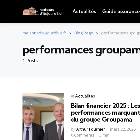
Actualités
Guide assurance
maisonsdaujourdhui.fr
Blog Page
performances grou
performances groupa
1 Posts
Categories
Posted
in
Actualités
in
Bilan financier 2025 : Les
performances marquant
du groupe Groupama
Posted
by
Arthur Fournier
mars 22, 2026
by
0 Comments
3 min