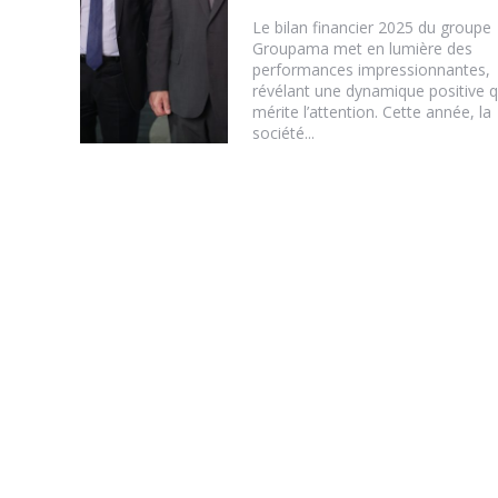
Le bilan financier 2025 du groupe
Groupama met en lumière des
performances impressionnantes,
révélant une dynamique positive q
mérite l’attention. Cette année, la
société...