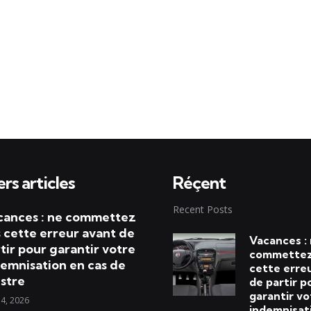
rs articles
Réçent
Recent Posts
cances : ne commettez
 cette erreur avant de
Vacances :
tir pour garantir votre
commettez
emnisation en cas de
cette erre
istre
de partir p
garantir vo
 4, 2026
indemnisat