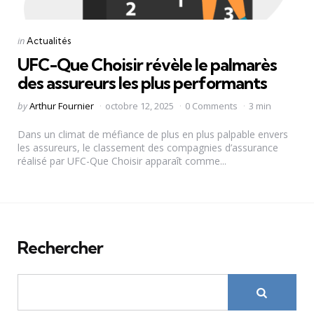
Categories
Posted
in
Actualités
in
UFC-Que Choisir révèle le palmarès
des assureurs les plus performants
Posted
by
Arthur Fournier
octobre 12, 2025
0 Comments
3 min
by
Dans un climat de méfiance de plus en plus palpable envers
les assureurs, le classement des compagnies d’assurance
réalisé par UFC-Que Choisir apparaît comme...
Rechercher