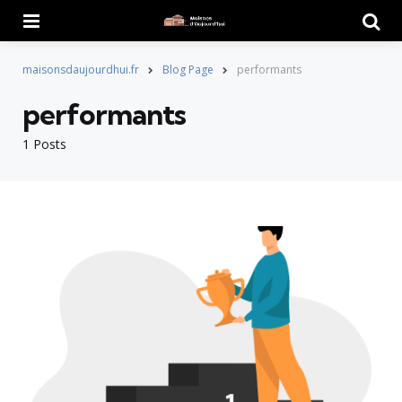
Menu
Searc
maisonsdaujourdhui.fr
Blog Page
performants
performants
1 Posts