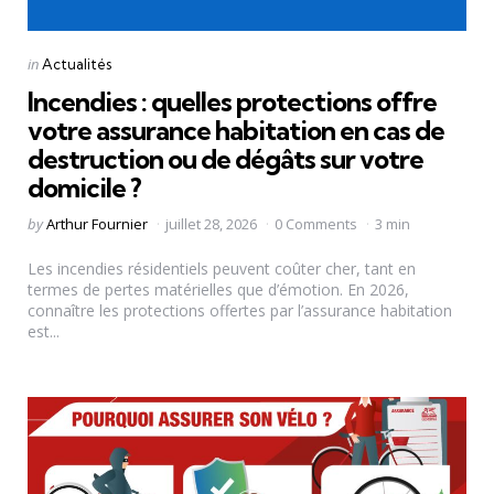
Categories
Posted
in
Actualités
in
Incendies : quelles protections offre
votre assurance habitation en cas de
destruction ou de dégâts sur votre
domicile ?
Posted
by
Arthur Fournier
juillet 28, 2026
0 Comments
3 min
by
Les incendies résidentiels peuvent coûter cher, tant en
termes de pertes matérielles que d’émotion. En 2026,
connaître les protections offertes par l’assurance habitation
est...