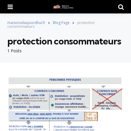
Menu
Searc
maisonsdaujourdhui.fr
Blog Page
protection
consommateurs
protection consommateurs
1 Posts