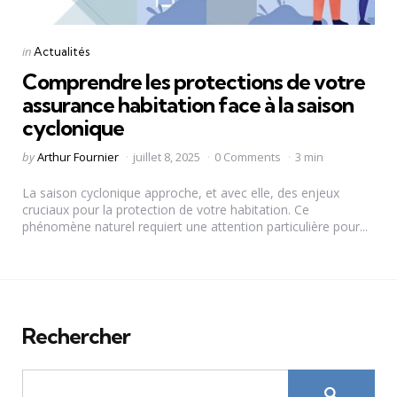
Categories
Posted
in
Actualités
in
Comprendre les protections de votre
assurance habitation face à la saison
cyclonique
Posted
by
Arthur Fournier
juillet 8, 2025
0 Comments
3 min
by
La saison cyclonique approche, et avec elle, des enjeux
cruciaux pour la protection de votre habitation. Ce
phénomène naturel requiert une attention particulière pour...
Rechercher