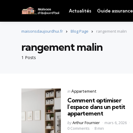
Actualités
Guide assurance
maisonsdaujourdhui.fr
Blog Page
rangement malin
rangement malin
1 Posts
Categories
Posted
in
Appartement
in
Comment optimiser
l’espace dans un petit
appartement
Posted
by
Arthur Fournier
mars 6, 2026
by
0 Comments
8 min