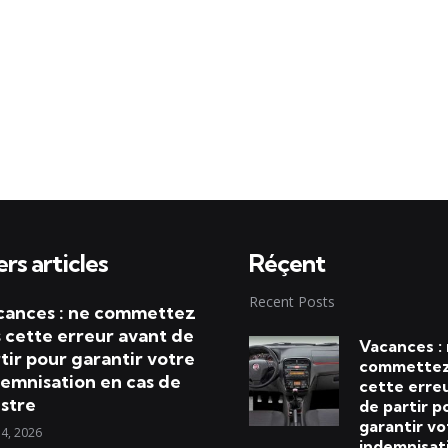
rs articles
Réçent
Recent Posts
cances : ne commettez
 cette erreur avant de
Vacances :
tir pour garantir votre
commettez
emnisation en cas de
cette erre
istre
de partir p
garantir vo
 4, 2026
indemnisat