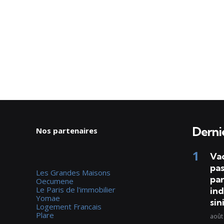
Dernie
Nos partenaires
Va
pas
Les Grandes Maisons
par
Oecumene
Le Paris de l'immobilier
ind
Yomae
sin
Logement Francais
Plare
août