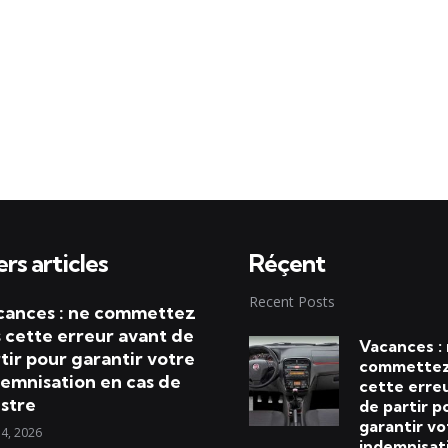
rs articles
Réçent
Recent Posts
cances : ne commettez
 cette erreur avant de
Vacances :
tir pour garantir votre
commettez
emnisation en cas de
cette erre
istre
de partir p
garantir vo
 4, 2026
indemnisat