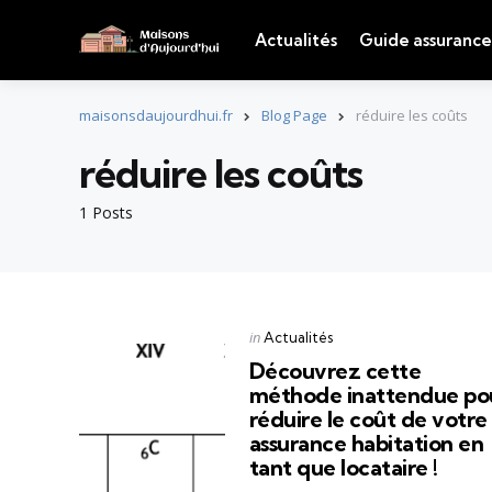
Actualités
Guide assurance
maisonsdaujourdhui.fr
Blog Page
réduire les coûts
réduire les coûts
1 Posts
Categories
Posted
in
Actualités
in
Découvrez cette
méthode inattendue po
réduire le coût de votre
assurance habitation en
tant que locataire !