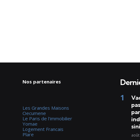
Dernie
Nos partenaires
Va
pas
Les Grandes Maisons
par
Oecumene
Le Paris de l'immobilier
ind
Yomae
sin
Logement Francais
Plare
août