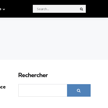
Search
e
Search
for:
Rechercher
ace