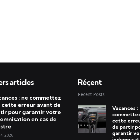
rs articles
Réçent
Recent Posts
cances : ne commettez
 cette erreur avant de
Vacances :
tir pour garantir votre
commettez
emnisation en cas de
cette erre
istre
de partir p
garantir vo
 4, 2026
indemnisat