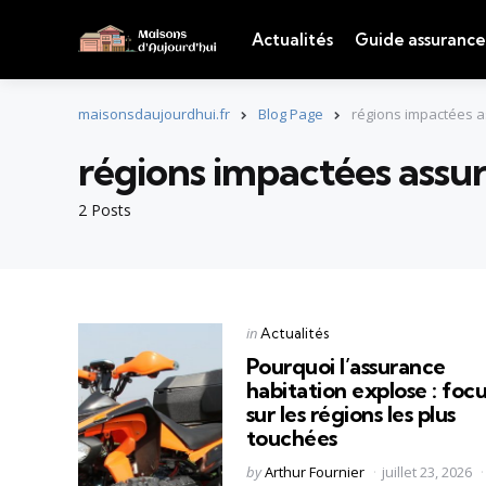
Actualités
Guide assurance
maisonsdaujourdhui.fr
Blog Page
régions impactées 
régions impactées assu
2 Posts
Categories
Posted
in
Actualités
in
Pourquoi l’assurance
habitation explose : focu
sur les régions les plus
touchées
Posted
by
Arthur Fournier
juillet 23, 2026