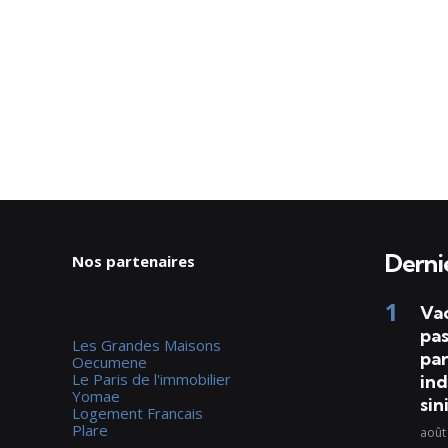
Dernie
Nos partenaires
Va
pas
Les Grandes Maisons
par
Oecumene
Le Paris de l'immobilier
ind
Yomae
sin
Logement Francais
Plare
août