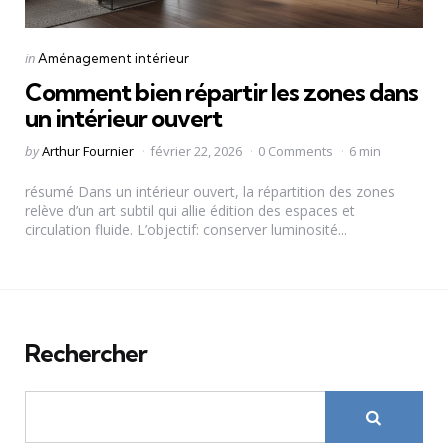
Categories
Posted
in
Aménagement intérieur
in
Comment bien répartir les zones dans
un intérieur ouvert
Posted
by
Arthur Fournier
février 22, 2026
0 Comments
6 min
by
résumé Dans un intérieur ouvert, la répartition des zones
relève d’un art subtil qui allie édition des espaces et
circulation fluide. L’objectif: conserver luminosité...
Rechercher