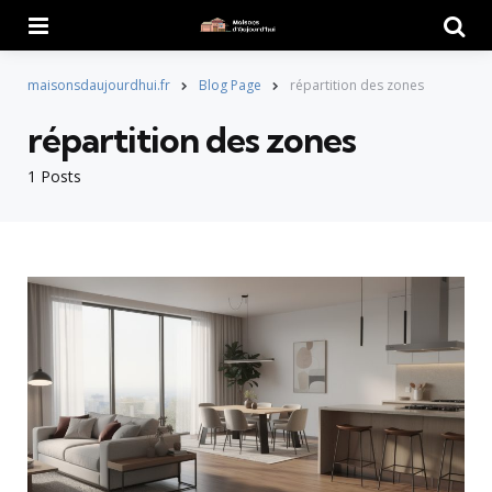
Menu
Searc
maisonsdaujourdhui.fr
Blog Page
répartition des zones
répartition des zones
1 Posts