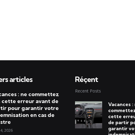
rs articles
Réçent
Recent Posts
cances : ne commettez
 cette erreur avant de
Vacances :
tir pour garantir votre
commettez
emnisation en cas de
cette erre
istre
de partir p
garantir vo
 4, 2026
indemnisat