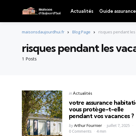
Actualités
Guide assurance
maisonsdaujourdhui.fr
Blog Page
risques pendant le
risques pendant les vac
1 Posts
Categories
Posted
in
Actualités
in
votre assurance habitat
vous protège-t-elle
pendant vos vacances ?
Posted
by
Arthur Fournier
juillet 7, 2025
by
0 Comments
4 min