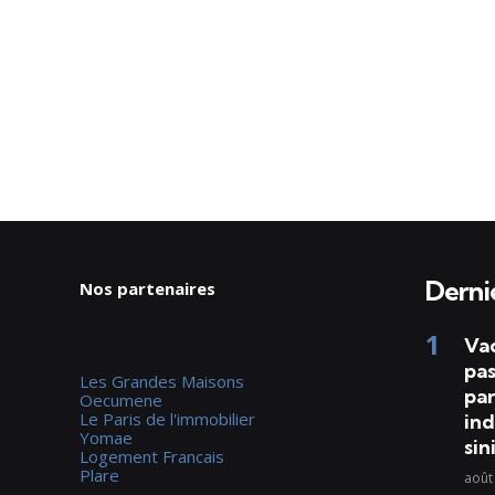
Dernie
Nos partenaires
Va
pas
Les Grandes Maisons
par
Oecumene
Le Paris de l'immobilier
ind
Yomae
sin
Logement Francais
Plare
août