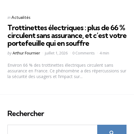
Categories
Posted
in
Actualités
in
Trottinettes électriques : plus de 66 %
circulent sans assurance, et c’est votre
portefeuille qui en souffre
Posted
by
Arthur Fournier
juillet 1, 2026
0 Comments
4 min
by
Environ 66 % des trottinettes électriques circulent sans
assurance en France. Ce phénomène a des répercussions sur
la sécurité des usagers et l’impact sur...
Rechercher