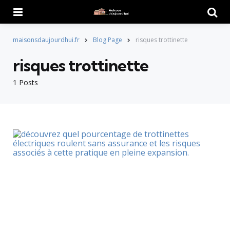
Menu
Searc
maisonsdaujourdhui.fr
Blog Page
risques trottinette
risques trottinette
1 Posts