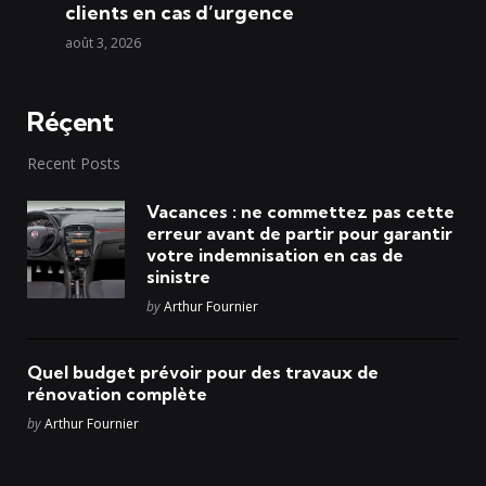
clients en cas d’urgence
août 3, 2026
Réçent
Recent Posts
Vacances : ne commettez pas cette
erreur avant de partir pour garantir
votre indemnisation en cas de
sinistre
Posted
by
Arthur Fournier
Quel budget prévoir pour des travaux de
rénovation complète
Posted
by
Arthur Fournier