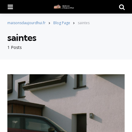
Menu
Searc
maisonsdaujourdhui.fr
Blog Page
saintes
saintes
1 Posts