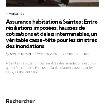
Categories
Posted
in
Actualités
in
Assurance habitation à Saintes : Entre
résiliations imposées, hausses de
cotisations et délais interminables, un
véritable casse-tête pour les sinistrés
des inondations
Posted
by
Arthur Fournier
février 20, 2026
0 Comments
3 min
by
À Saintes, la situation des sinistrés des inondations est plus
que préoccupante. En plus de la désolation causée par les
eaux, ils doivent faire...
Rechercher