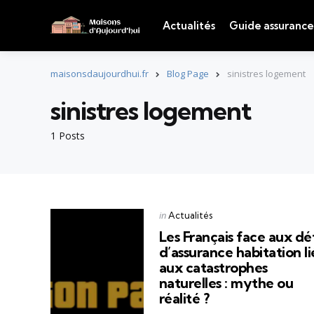
Actualités
Guide assurance
maisonsdaujourdhui.fr
Blog Page
sinistres logement
sinistres logement
1 Posts
Categories
Posted
in
Actualités
in
Les Français face aux déf
d’assurance habitation li
aux catastrophes
naturelles : mythe ou
réalité ?