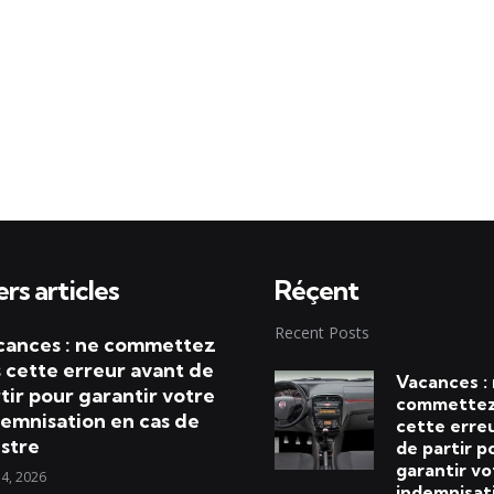
rs articles
Réçent
Recent Posts
cances : ne commettez
 cette erreur avant de
Vacances :
tir pour garantir votre
commettez
emnisation en cas de
cette erre
istre
de partir p
garantir vo
 4, 2026
indemnisat