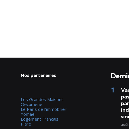
Dernie
Nos partenaires
Va
pas
Les Grandes Maisons
par
Oecumene
Le Paris de l'immobilier
ind
Yomae
sin
Logement Francais
Plare
août