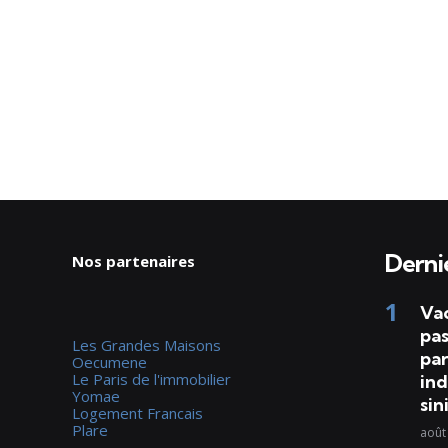
Dernie
Nos partenaires
Va
pas
Les Grandes Maisons
par
Oecumene
Le Paris de l'immobilier
ind
Yomae
sin
Logement Francais
Plare
août