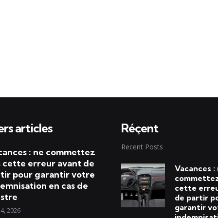
rs articles
Réçent
Recent Posts
cances : ne commettez
 cette erreur avant de
Vacances :
tir pour garantir votre
commettez
emnisation en cas de
cette erre
istre
de partir p
garantir vo
 4, 2026
indemnisat