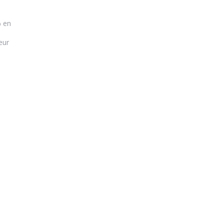
% en
eur