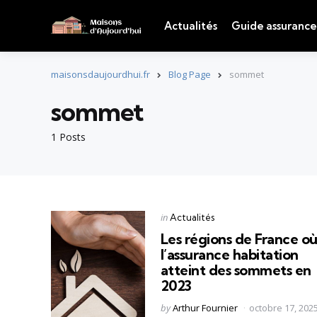
Actualités
Guide assurance
maisonsdaujourdhui.fr
Blog Page
sommet
sommet
1 Posts
Categories
Posted
in
Actualités
in
Les régions de France o
l’assurance habitation
atteint des sommets en
2023
Posted
by
Arthur Fournier
octobre 17, 202