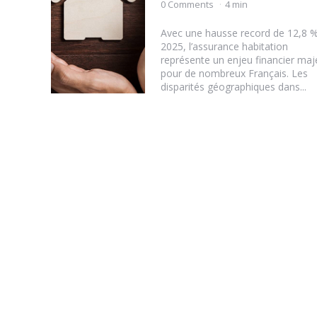
by
0 Comments
4 min
Avec une hausse record de 12,8 
2025, l’assurance habitation
représente un enjeu financier maj
pour de nombreux Français. Les
disparités géographiques dans...