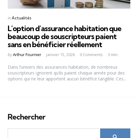
Categories
Posted
in
Actualités
in
L’option d’assurance habitation que
beaucoup de souscripteurs paient
sans en bénéficier réellement
Posted
by
Arthur Fournier
janvier 15, 2026
0 Comments
3 min
by
Dans l’univers des assurances habitation, de nombreux
souscripteurs ignorent qu’ils paient chaque année pour des
options qui ne leur apportent aucun bénéfice tangible. Ces...
Rechercher