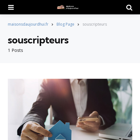
Menu
Searc
maisonsdaujourdhui.fr
Blog Page
souscripteurs
souscripteurs
1 Posts