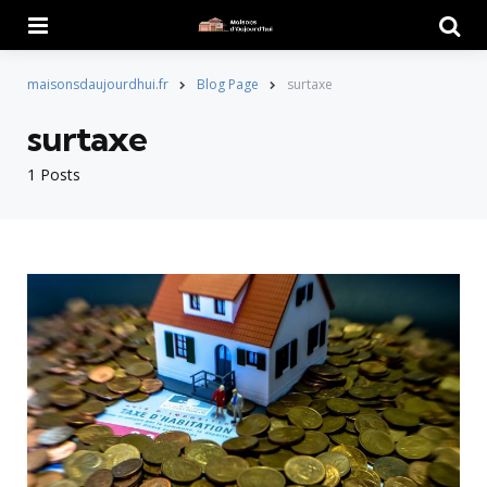
Menu
Searc
maisonsdaujourdhui.fr
Blog Page
surtaxe
surtaxe
1 Posts