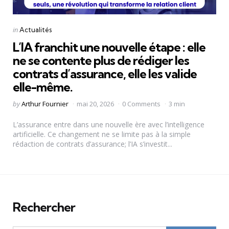
Categories
Posted
in
Actualités
in
L’IA franchit une nouvelle étape : elle
ne se contente plus de rédiger les
contrats d’assurance, elle les valide
elle-même.
Posted
by
Arthur Fournier
mai 20, 2026
0 Comments
3 min
by
L’assurance entre dans une nouvelle ère avec l’intelligence
artificielle. Ce changement ne se limite pas à la simple
rédaction de contrats d’assurance; l’IA s’investit...
Rechercher