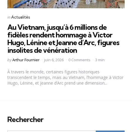
Categories
Posted
in
Actualités
in
Au Vietnam, jusqu’à 6 millions de
fidèles rendent hommage à Victor
Hugo, Lénine et Jeanne d’Arc, figures
insolites de vénération
Posted
by
Arthur Fournier
juin 6, 2026
0 Comments
3 min
by
À travers le monde, certaines figures historiques
transcendent le temps, mais au Vietnam, l’hommage à Victor
Hugo, Lénine, et Jeanne d’Arc prend une dimension...
Rechercher