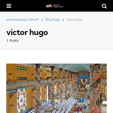
Menu
Searc
maisonsdaujourdhui.fr
Blog Page
victor hugo
victor hugo
1 Posts