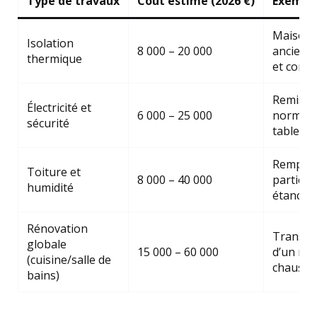
Type de travaux
Coût estimé (2026 €)
Exemple
Maison
Isolation
8 000 – 20 000
ancienn
thermique
et comb
Remise 
Électricité et
6 000 – 25 000
normes 
sécurité
tableau
Rempla
Toiture et
8 000 – 40 000
partiel e
humidité
étanché
Rénovation
Transfo
globale
15 000 – 60 000
d’un rez
(cuisine/salle de
chaussé
bains)