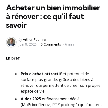
Acheter un bien immobilier
à rénover : ce qu’il faut
savoir
Posted
by
Arthur Fournier
juin 8, 2026
0 Comments
6 min
by
En bref
Prix d’achat attractif
et potentiel de
surface plus grande, grâce à des biens à
rénover qui permettent de créer son propre
espace de vie.
Aides 2025
et financement dédié
(MaPrimeRénov’, PTZ prolongé) qui facilitent