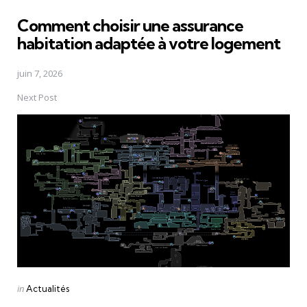
in
Comment choisir une assurance
habitation adaptée à votre logement
juin 7, 2026
Next Post
Posted
in
Actualités
in