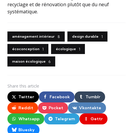
recyclage et de rénovation plutôt que du neuf
systématique.
aménagement intérieur
design durable
8
1
écoconception
écologique
1
1
maison écologique
6
Share
this article
Twitter
Facebook
Tumblr
Reddit
Pocket
Vkontakte
Whatsapp
Telegram
Gettr
Bluesky