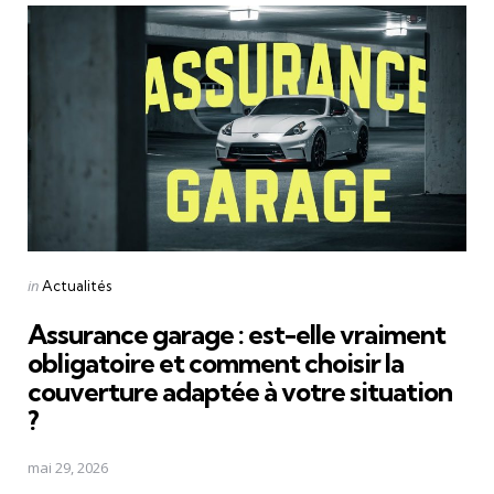
Posted
in
Actualités
in
Assurance garage : est-elle vraiment
obligatoire et comment choisir la
couverture adaptée à votre situation
?
mai 29, 2026