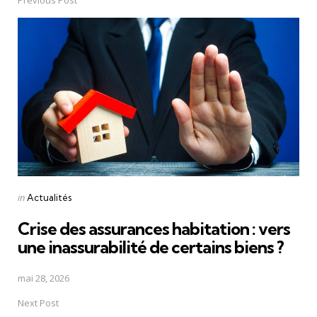
Post
navigation
Posted
in
Actualités
in
Crise des assurances habitation : vers
une inassurabilité de certains biens ?
mai 28, 2026
Next Post