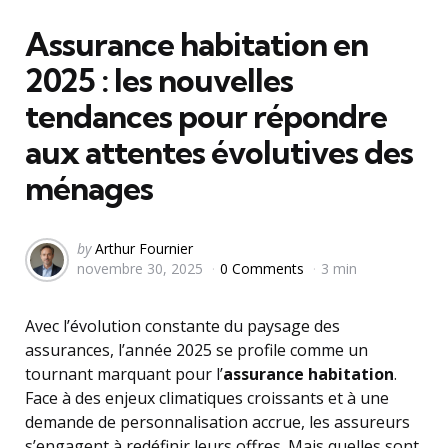
in
Assurance habitation en
2025 : les nouvelles
tendances pour répondre
aux attentes évolutives des
ménages
Posted
by
Arthur Fournier
novembre 30, 2025
0 Comments
3 min
by
Avec l’évolution constante du paysage des
assurances, l’année 2025 se profile comme un
tournant marquant pour l’
assurance habitation
.
Face à des enjeux climatiques croissants et à une
demande de personnalisation accrue, les assureurs
s’engagent à redéfinir leurs offres. Mais quelles sont