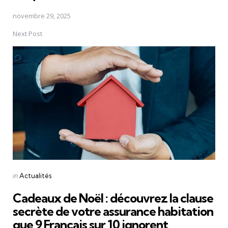
novembre 29, 2025
Next Post
Posted
in
Actualités
in
Cadeaux de Noël : découvrez la clause
secrète de votre assurance habitation
que 9 Français sur 10 ignorent