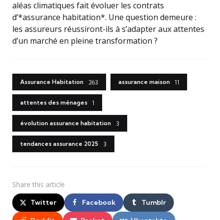
aléas climatiques fait évoluer les contrats
d’*assurance habitation*. Une question demeure :
les assureurs réussiront-ils à s’adapter aux attentes
d’un marché en pleine transformation ?
Assurance Habitation
assurance maison
263
11
attentes des ménages
1
évolution assurance habitation
3
tendances assurance 2025
3
Share
this article
Twitter
Facebook
Tumblr