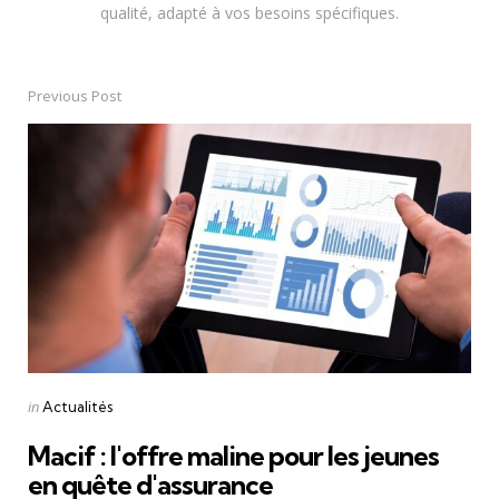
qualité, adapté à vos besoins spécifiques.
Previous Post
Post
navigation
Posted
in
Actualités
in
Macif : l'offre maline pour les jeunes
en quête d'assurance