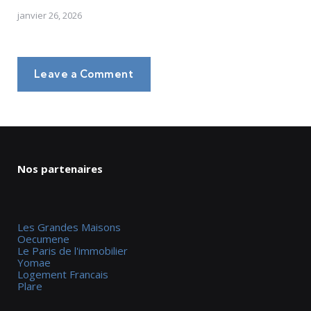
janvier 26, 2026
Leave a Comment
Nos partenaires
Les Grandes Maisons
Oecumene
Le Paris de l'immobilier
Yomae
Logement Francais
Plare