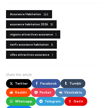
Assurance Habitation
263
assurance habitation 2026
10
régions attractives assurance
1
tarifs assurance habitation
8
villes attractives assurance
1
Share
this article
Twitter
Facebook
Tumblr
Reddit
Pocket
Vkontakte
Whatsapp
Telegram
Gettr