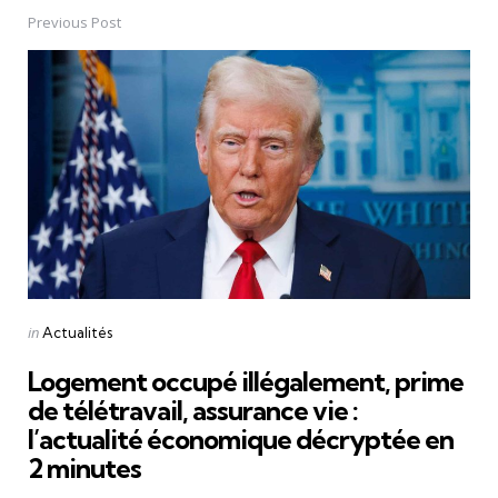
Previous Post
Post
navigation
Posted
in
Actualités
in
Logement occupé illégalement, prime
de télétravail, assurance vie :
l’actualité économique décryptée en
2 minutes