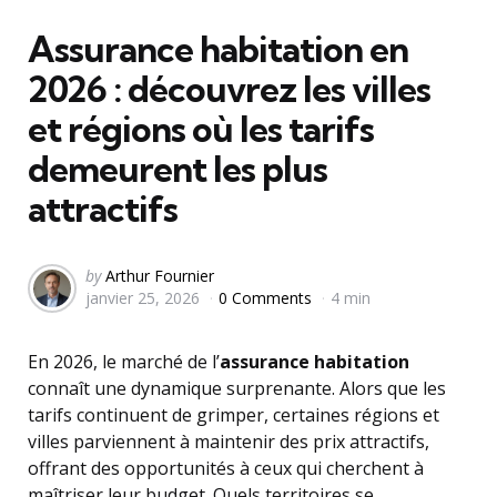
in
Assurance habitation en
2026 : découvrez les villes
et régions où les tarifs
demeurent les plus
attractifs
Posted
by
Arthur Fournier
janvier 25, 2026
0 Comments
4 min
by
En 2026, le marché de l’
assurance habitation
connaît une dynamique surprenante. Alors que les
tarifs continuent de grimper, certaines régions et
villes parviennent à maintenir des prix attractifs,
offrant des opportunités à ceux qui cherchent à
maîtriser leur budget. Quels territoires se