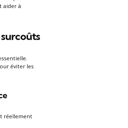
 aider à
s surcoûts
ssentielle.
ur éviter les
ce
st réellement