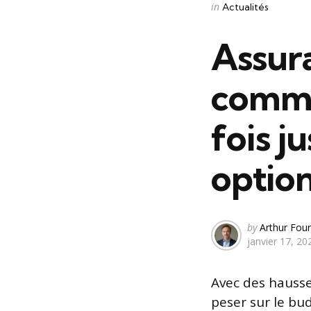
Categories
Posted
in
Actualités
in
Assura
comme
fois j
option
Posted
by
Arthur Four
janvier 17, 20
by
Avec des hausse
peser sur le bud