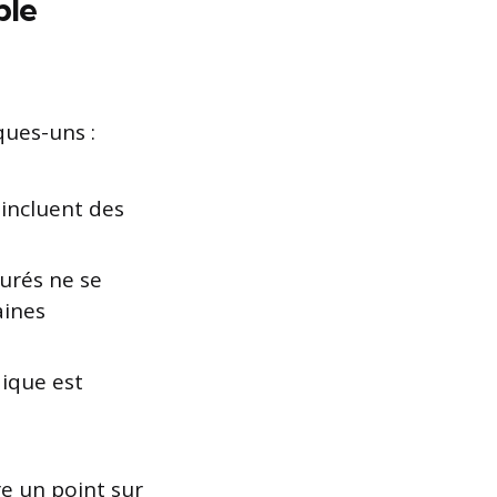
ble
ques-uns :
incluent des
urés ne se
aines
dique est
re un point sur