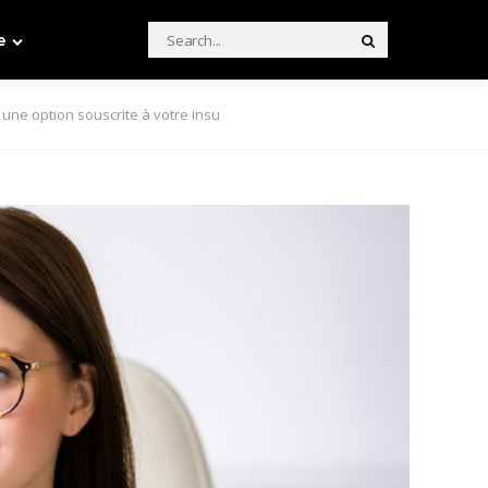
Search
e
Search
for:
une option souscrite à votre insu