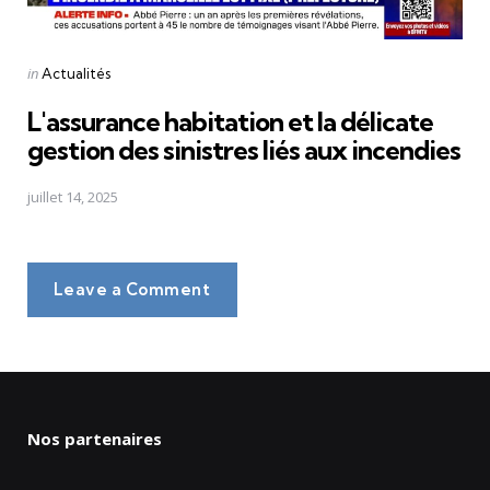
Posted
in
Actualités
in
L'assurance habitation et la délicate
gestion des sinistres liés aux incendies
juillet 14, 2025
Leave a Comment
Nos partenaires