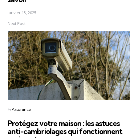
janvier 15, 2025
Next Post
Posted
in
Assurance
in
Protégez votre maison : les astuces
anti-cambriolages qui fonctionnent