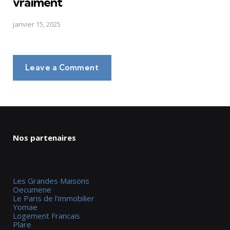
vraiment
janvier 15, 2025
Leave a Comment
Nos partenaires
Les Grandes Maisons
Oecumene
Le Paris de l'immobilier
Yomae
Logement Francais
Plare