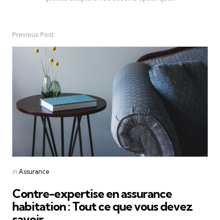
Previous Post
Post
navigation
Posted
in
Assurance
in
Contre-expertise en assurance
habitation : Tout ce que vous devez
savoir