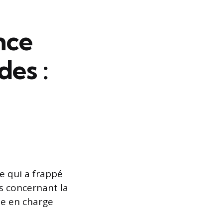
nce
des :
 qui a frappé
es concernant la
se en charge