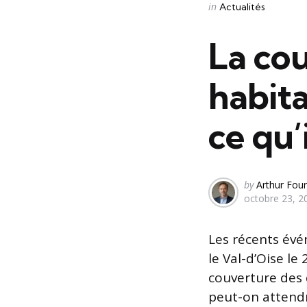
Categories
Posted
in
Actualités
in
La cou
habita
ce qu’
Posted
by
Arthur Four
octobre 23, 2
by
Les récents év
le Val-d’Oise le
couverture des 
peut-on attend