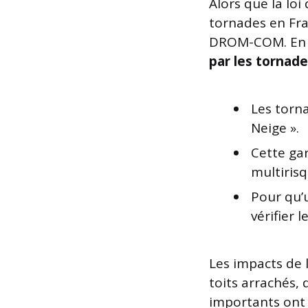
Alors que la loi
tornades en Fra
DROM-COM. En ef
par les tornade
Les torn
Neige ».
Cette ga
multirisq
Pour qu’u
vérifier 
Les impacts de l
toits arrachés, 
importants ont 