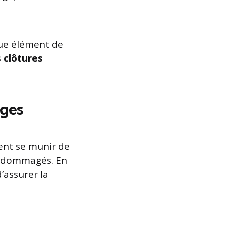
que élément de
 clôtures
ages
ent se munir de
endommagés. En
’assurer la