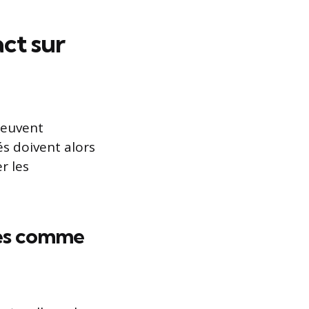
ct sur
peuvent
s doivent alors
r les
ées comme