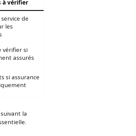
 à vérifier
 service de
r les
s
vérifier si
ment assurés
ts si assurance
niquement
suivant la
sentielle.