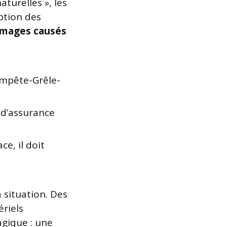
aturelles », les
ption des
mmages causés
empête-Grêle-
 d’assurance
e, il doit
a situation. Des
ériels
agique : une