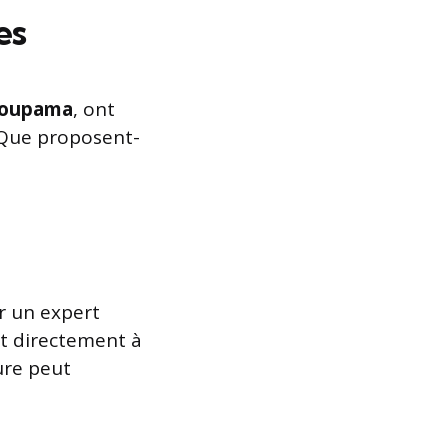
es
oupama
, ont
. Que proposent-
er un expert
t directement à
ure peut