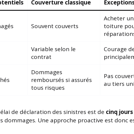
tentiels
Couverture classique
Exceptions
Acheter un
magés
Souvent couverts
toiture pou
réparation
Variable selon le
Courage de 
contrat
principale
Dommages
Pas couver
chés
remboursés si assurés
au tiers u
tous risques
élai de déclaration des sinistres est de
cinq jours
s dommages. Une approche proactive est donc es