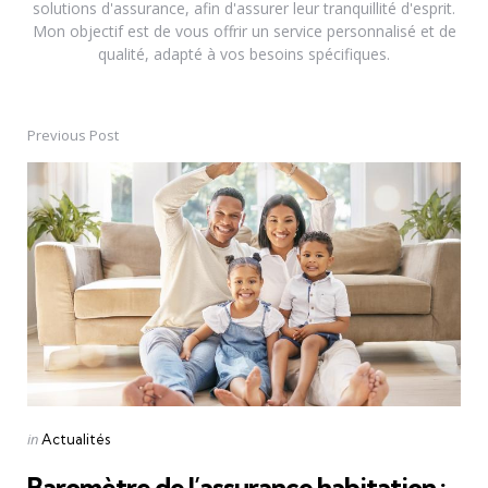
solutions d'assurance, afin d'assurer leur tranquillité d'esprit.
Mon objectif est de vous offrir un service personnalisé et de
qualité, adapté à vos besoins spécifiques.
Previous Post
Post
navigation
Posted
in
Actualités
in
Baromètre de l’assurance habitation :