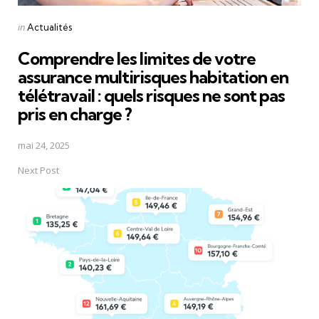
Posted
in
Actualités
in
Comprendre les limites de votre
assurance multirisques habitation en
télétravail : quels risques ne sont pas
pris en charge ?
mai 24, 2025
Next Post