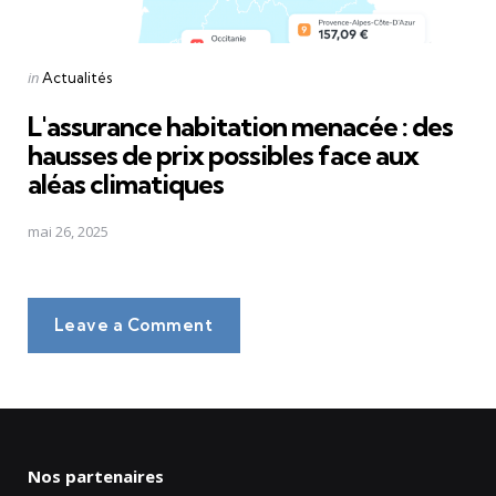
Posted
in
Actualités
in
L'assurance habitation menacée : des
hausses de prix possibles face aux
aléas climatiques
mai 26, 2025
Leave a Comment
Nos partenaires