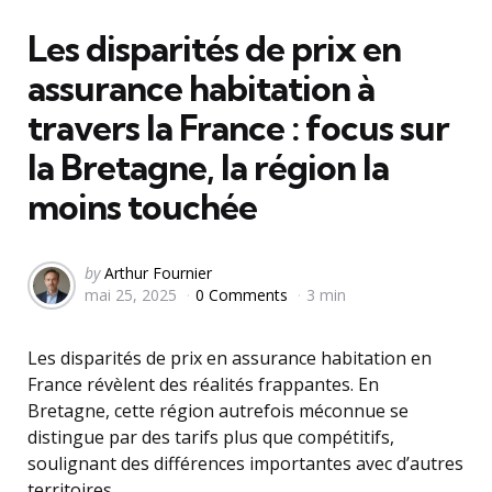
in
Les disparités de prix en
assurance habitation à
travers la France : focus sur
la Bretagne, la région la
moins touchée
Posted
by
Arthur Fournier
mai 25, 2025
0 Comments
3 min
by
Les disparités de prix en assurance habitation en
France révèlent des réalités frappantes. En
Bretagne, cette région autrefois méconnue se
distingue par des tarifs plus que compétitifs,
soulignant des différences importantes avec d’autres
territoires.