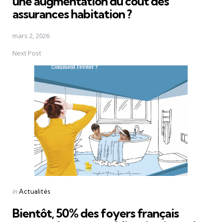
une augmentation du coût des
assurances habitation ?
mars 2, 2026
Next Post
Posted
in
Actualités
in
Bientôt, 50% des foyers français