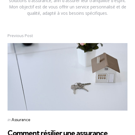
solutions d'assurance, afin d'assurer leur tranquillité d'esprit.
Mon objectif est de vous offrir un service personnalisé et de
qualité, adapté à vos besoins spécifiques.
Previous Post
Post
navigation
Posted
in
Assurance
in
Comment résilier une assurance