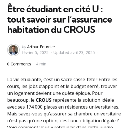
Être étudiant en cité U :
tout savoir sur l’assurance
habitation du CROUS
Posted
by
Arthur Fournier
février 5, 2025
Updated
avril 23, 2025
by
0 Comments
4 min
La vie étudiante, c’est un sacré casse-tête ! Entre les
cours, les jobs d’appoint et le budget serré, trouver
un logement devient une quête épique. Pour
beaucoup, le
CROUS
représente la solution idéale
avec ses 174 000 places en résidences universitaires.
Mais savez-vous qu’assurer sa chambre universitaire
n’est pas qu’une option, c’est une obligation légale ?
Voici comment vous y retrouver dans cette jungle