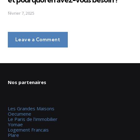
février 7, 2025
Leave a Comment
Nos partenaires
Les Grandes Maisons
Oecumene
Le Paris de l'immobilier
Yomae
Logement Francais
Plare