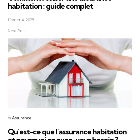
habitation : guide complet
février 4, 2025
Next Post
Posted
in
Assurance
in
Qu’est-ce que l’assurance habitation
et pourquoi en avez-vous besoin ?