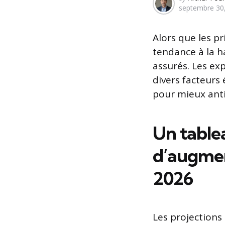
septembre 30
by
Alors que les p
tendance à la h
assurés. Les ex
divers facteur
pour mieux anti
Un tablea
d’augmen
2026
Les projections