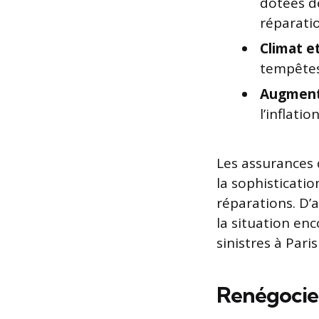
dotées d
réparatio
Climat et
tempêtes
Augmenta
l’inflati
Les assurances d
la sophisticati
réparations. D’a
la situation enc
sinistres à Par
Renégocier