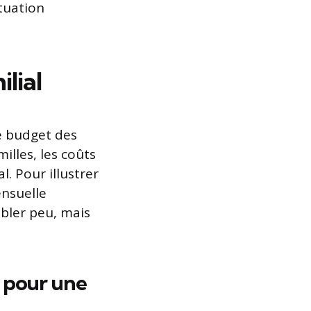
tuation
lial
le budget des
lles, les coûts
. Pour illustrer
ensuelle
bler peu, mais
e pour une