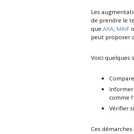
Les augmentatio
de prendre le t
que
AXA
,
MAIF
o
peut proposer de
Voici quelques 
Comparer 
Informer
comme l’i
Vérifier s
Ces démarches 