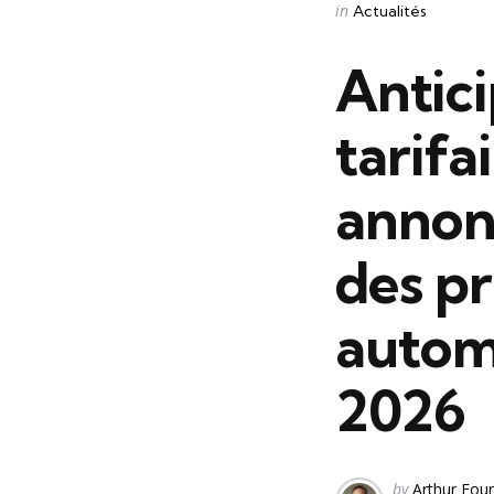
Categories
Posted
in
Actualités
in
Antici
tarifa
annon
des p
automo
2026
Posted
by
Arthur Four