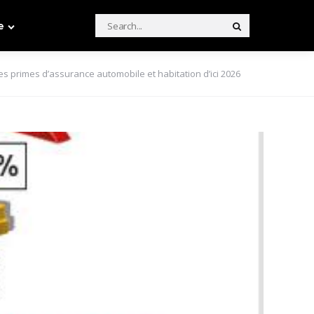
Search
e
Search
for:
s primes d’assurance automobile et habitation d’ici 2026