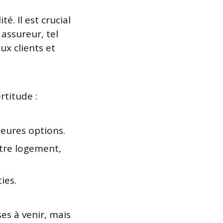
. Il est crucial
assureur, tel
ux clients et
rtitude :
leures options.
tre logement,
ies.
s à venir, mais