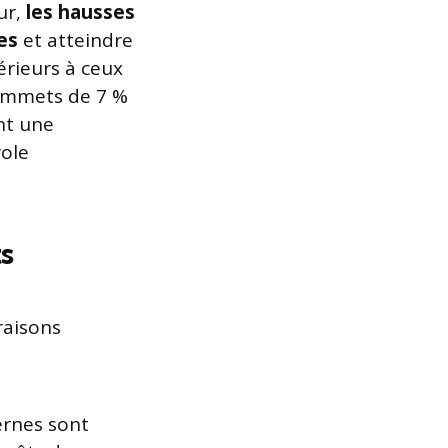
ur,
les hausses
es
et atteindre
férieurs à ceux
sommets de 7 %
ent une
role
ts
raisons
ernes sont