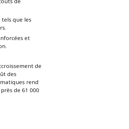
coûts de
tels que les
rs.
nforcées et
on.
’accroissement de
oût des
limatiques rend
é près de 61 000