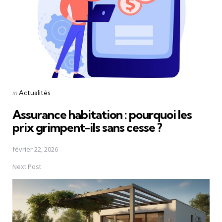
Posted
in
Actualités
in
Assurance habitation : pourquoi les
prix grimpent-ils sans cesse ?
février 22, 2026
Next Post