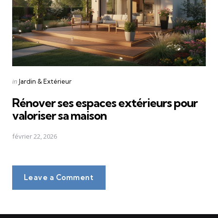
Posted
in
Jardin & Extérieur
in
Rénover ses espaces extérieurs pour
valoriser sa maison
février 22, 2026
Leave a Comment