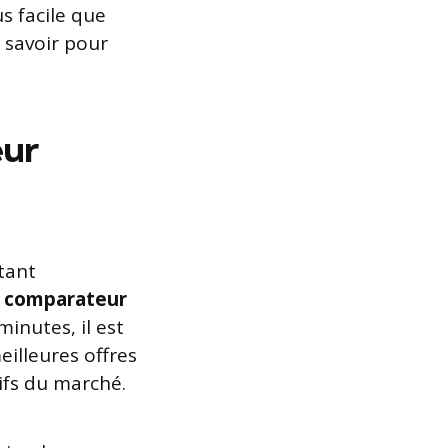
s facile que
l savoir pour
eur
tant
n
comparateur
inutes, il est
eilleures offres
tifs du marché.