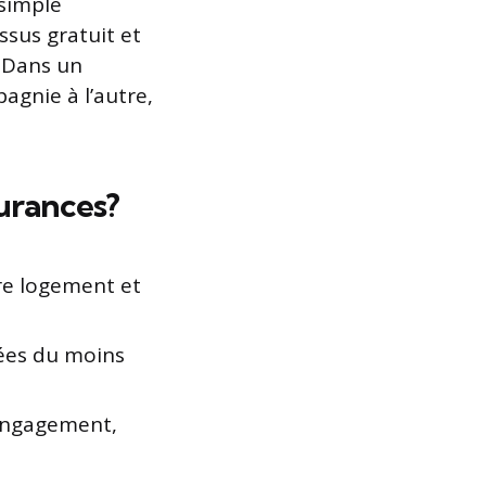
 simple
ssus gratuit et
. Dans un
agnie à l’autre,
urances?
re logement et
sées du moins
 engagement,