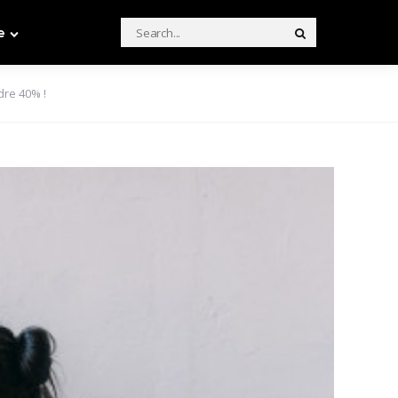
Search
e
Search
for:
dre 40% !