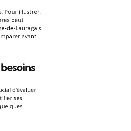
 Pour illustrer,
ères peut
che-de-Lauragais
comparer avant
 besoins
ucial d’évaluer
ifier ses
 quelques