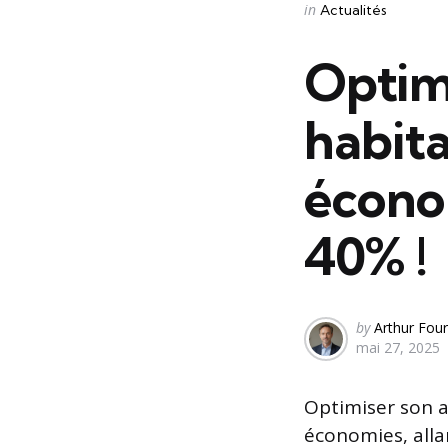
Categories
Posted
in
Actualités
in
Optim
habita
écono
40% !
Posted
by
Arthur Four
mai 27, 2025
by
Optimiser son a
économies, alla