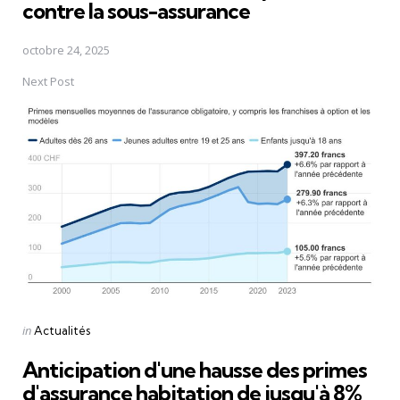
contre la sous-assurance
octobre 24, 2025
Next Post
Posted
in
Actualités
in
Anticipation d'une hausse des primes
d'assurance habitation de jusqu'à 8%