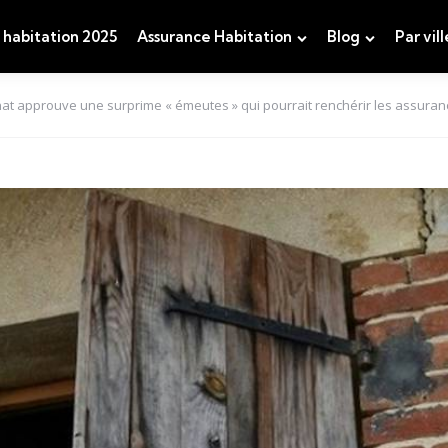
 habitation 2025
Assurance Habitation
Blog
Par vill
at approuve une surprime « émeutes » qui pourrait renchérir les assuran