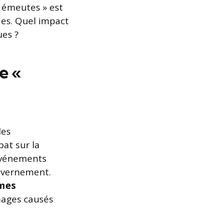
« émeutes » est
des. Quel impact
ues ?
e «
les
at sur la
 événements
ouvernement.
imes
mages causés