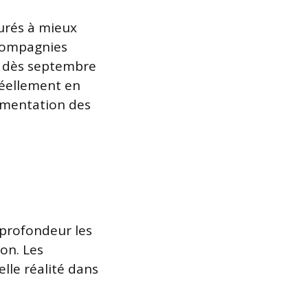
surés à mieux
 compagnies
on dès septembre
réellement en
ugmentation des
 profondeur les
on. Les
lle réalité dans