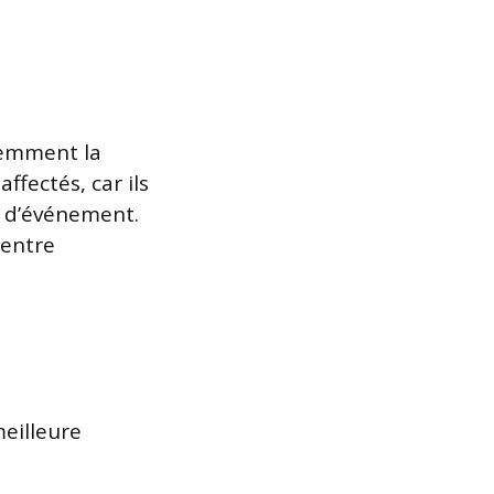
remment la
ffectés, car ils
e d’événement.
 entre
eilleure