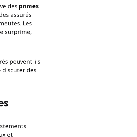
ive des
primes
 des assurés
émeutes. Les
te surprime,
rés peuvent-ils
 discuter des
es
justements
ux et