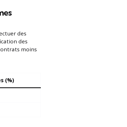
imes
ectuer des
fication des
 contrats moins
s (%)