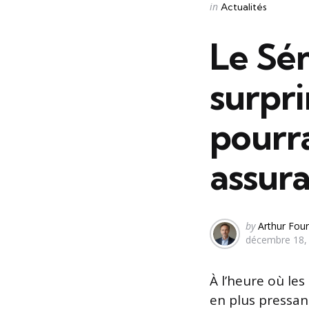
Categories
Posted
in
Actualités
in
Le Sé
surpr
pourra
assura
Posted
by
Arthur Four
décembre 18,
by
À l’heure où les
en plus pressan