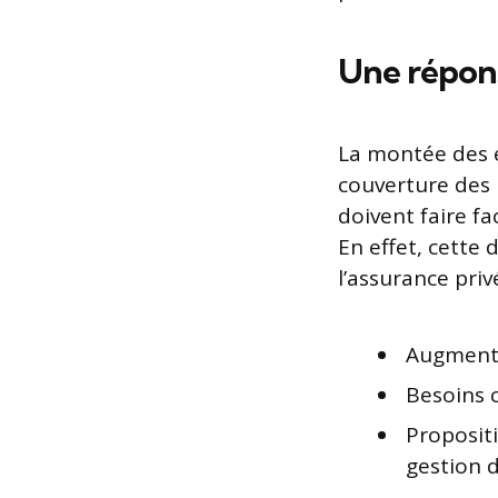
Une répon
La montée des 
couverture des r
doivent faire f
En effet, cette 
l’assurance pri
Augmenta
Besoins c
Proposit
gestion d