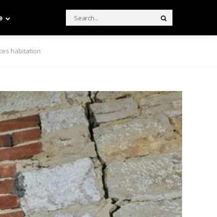
Search
e
Search
for:
ces habitation