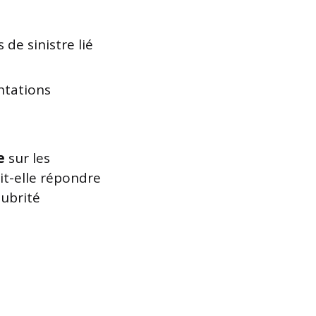
de sinistre lié
ntations
e
sur les
it-elle répondre
lubrité