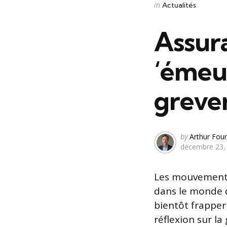
Categories
Posted
in
Actualités
in
Assur
‘émeu
greve
Posted
by
Arthur Four
décembre 23,
by
Les mouvements 
dans le monde d
bientôt frapper 
réflexion sur l