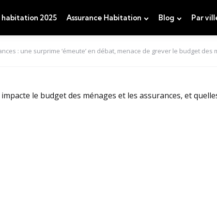
 habitation 2025
Assurance Habitation
Blog
Par vill
nces : une surprime ‘émeute’ en débat, menace de grever le budget des