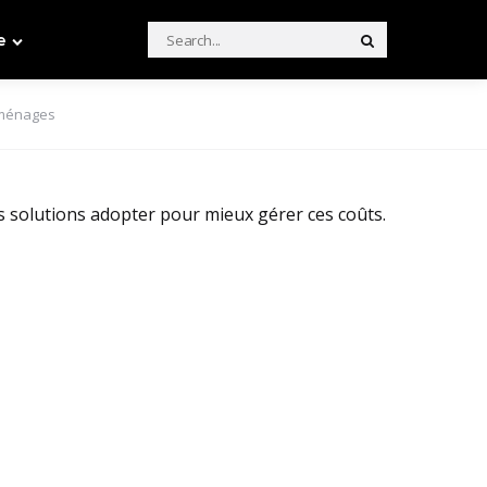
Search
e
Search
for:
 ménages