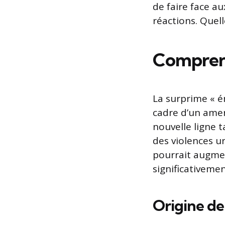
de faire face a
réactions. Quel
Comprend
La surprime « 
cadre d’un amen
nouvelle ligne t
des violences u
pourrait augmen
significativeme
Origine de