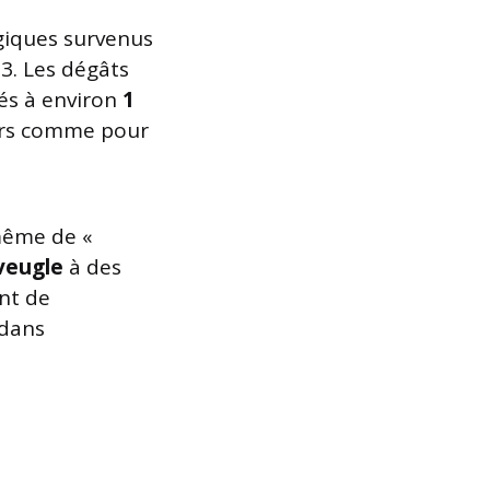
agiques survenus
3. Les dégâts
és à environ
1
urs comme pour
 même de «
veugle
à des
nt de
 dans