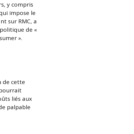
s, y compris
qui impose le
ant sur RMC, a
politique de «
ssumer ».
 de cette
pourrait
ûts liés aux
de palpable