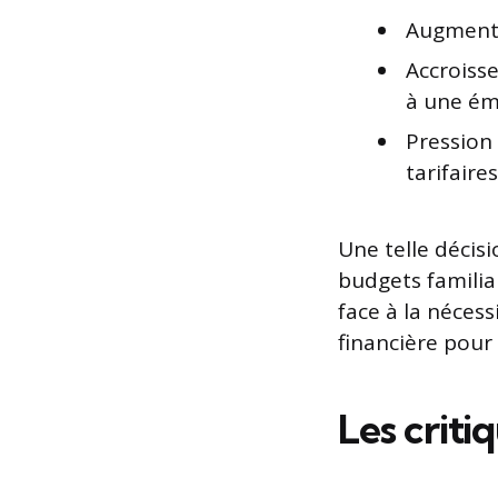
Augmenta
Accroisse
à une é
Pression 
tarifaires
Une telle décis
budgets familia
face à la néces
financière pour
Les criti