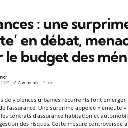
ances : une surprim
te’ en débat, mena
r le budget des mé
nier
 2025
0 Comments
3 min
de violences urbaines récurrents font émerger 
e l’assurance. Une surprime appelée « émeute » 
les contrats d’assurance habitation et automobile
a gestion des risques. Cette mesure controversée a