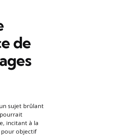
e
ce de
nages
un sujet brûlant
pourrait
, incitant à la
 pour objectif