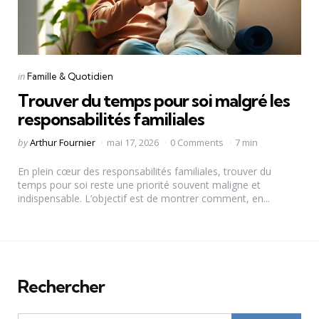
Categories
Posted
in
Famille & Quotidien
in
Trouver du temps pour soi malgré les
responsabilités familiales
Posted
by
Arthur Fournier
mai 17, 2026
0 Comments
7 min
by
En plein cœur des responsabilités familiales, trouver du
temps pour soi reste une priorité souvent maligne et
indispensable. L’objectif est de montrer comment, en...
Rechercher