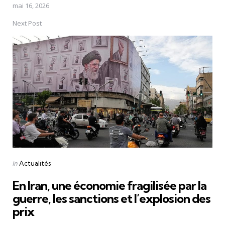
mai 16, 2026
Next Post
Posted
in
Actualités
in
En Iran, une économie fragilisée par la
guerre, les sanctions et l’explosion des
prix