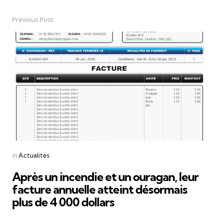
Previous Post
Post
navigation
Posted
in
Actualités
in
Après un incendie et un ouragan, leur
facture annuelle atteint désormais
plus de 4 000 dollars