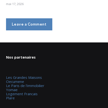
mai 17, 2026
Leave a Comment
Nos partenaires
Les Grandes Maisons
Oecumene
Le Paris de l'immobilier
Yomae
Logement Francais
Plare