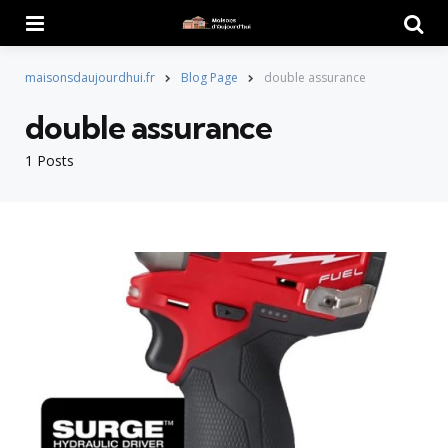
Menu
Searc
maisonsdaujourdhui.fr
Blog Page
double assurance
double assurance
1 Posts