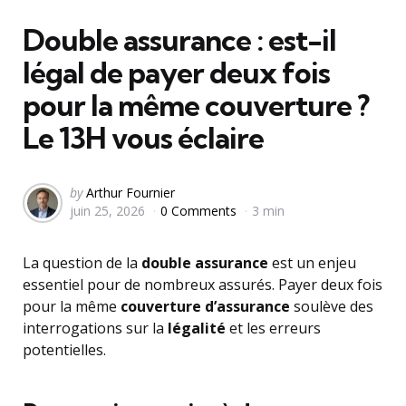
in
Double assurance : est-il
légal de payer deux fois
pour la même couverture ?
Le 13H vous éclaire
Posted
by
Arthur Fournier
juin 25, 2026
0 Comments
3 min
by
La question de la
double assurance
est un enjeu
essentiel pour de nombreux assurés. Payer deux fois
pour la même
couverture d’assurance
soulève des
interrogations sur la
légalité
et les erreurs
potentielles.