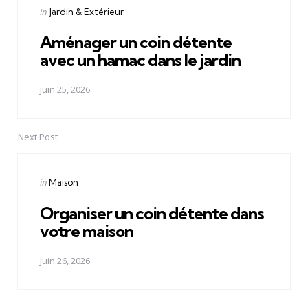
Posted
in
Jardin & Extérieur
in
Aménager un coin détente
avec un hamac dans le jardin
juin 25, 2026
Next Post
Posted
in
Maison
in
Organiser un coin détente dans
votre maison
juin 26, 2026