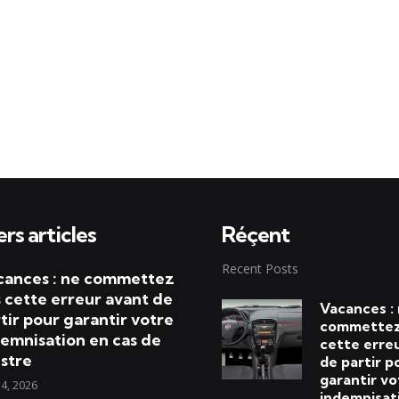
rs articles
Réçent
Recent Posts
cances : ne commettez
 cette erreur avant de
Vacances :
tir pour garantir votre
commettez
emnisation en cas de
cette erre
istre
de partir p
garantir vo
 4, 2026
indemnisat