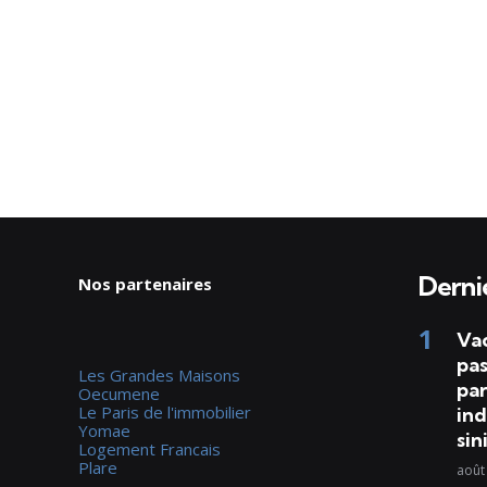
Dernie
Nos partenaires
Va
pas
Les Grandes Maisons
par
Oecumene
Le Paris de l'immobilier
ind
Yomae
sin
Logement Francais
Plare
août