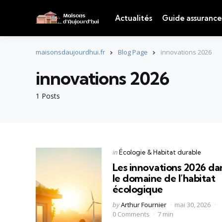
Actualités
Guide assurance
maisonsdaujourdhui.fr
Blog Page
innovations 2026
innovations 2026
1 Posts
Categories
Posted
in
Écologie & Habitat durable
in
Les innovations 2026 da
le domaine de l’habitat
écologique
Posted
by
Arthur Fournier
mai 30, 2026
by
0 Comments
7 min