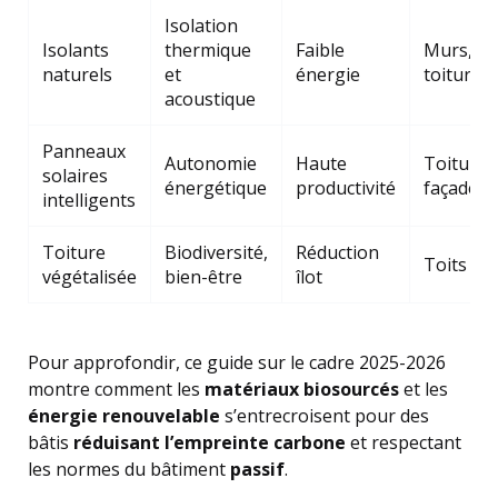
Isolation
Isolants
thermique
Faible
Murs,
naturels
et
énergie
toitures
acoustique
Panneaux
Autonomie
Haute
Toitures
solaires
énergétique
productivité
façades
intelligents
Toiture
Biodiversité,
Réduction
Toits pla
végétalisée
bien-être
îlot
Pour approfondir, ce guide sur le cadre 2025-2026
montre comment les
matériaux biosourcés
et les
énergie renouvelable
s’entrecroisent pour des
bâtis
réduisant l’empreinte carbone
et respectant
les normes du bâtiment
passif
.