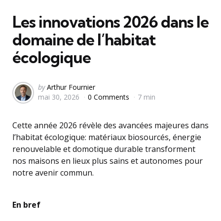
in
Les innovations 2026 dans le
domaine de l’habitat
écologique
Posted
by
Arthur Fournier
mai 30, 2026
0 Comments
7 min
by
Cette année 2026 révèle des avancées majeures dans
l’habitat écologique: matériaux biosourcés, énergie
renouvelable et domotique durable transforment
nos maisons en lieux plus sains et autonomes pour
notre avenir commun.
En bref