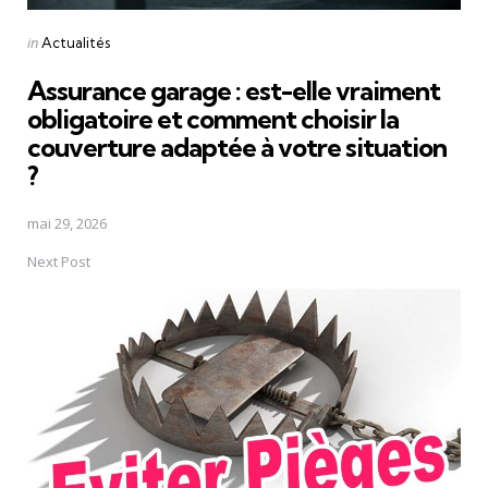
Posted
in
Actualités
in
Assurance garage : est-elle vraiment
obligatoire et comment choisir la
couverture adaptée à votre situation
?
mai 29, 2026
Next Post