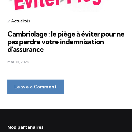
Posted
in
Actualités
in
Cambriolage : le piège à éviter pour ne
pas perdre votre indemnisation
d'assurance
mai 30, 2026
Leave a Comment
Nos partenaires