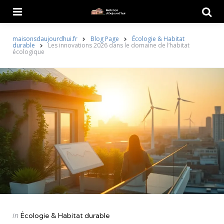
Menu
Searc
maisonsdaujourdhui.fr
Blog Page
Écologie & Habitat
durable
Les innovations 2026 dans le domaine de l’habitat
écologique
Categories
Posted
in
Écologie & Habitat durable