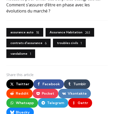
Comment s’assurer d’être en phase avec les
évolutions du marché ?
assurance auto
Assurance Habitation
18
263
contrats d'assurance
troubles civils
6
1
vandalisme
1
Share
this article
Twitter
Facebook
Tumblr
Reddit
Pocket
Vkontakte
Whatsapp
Telegram
Gettr
Bluesky