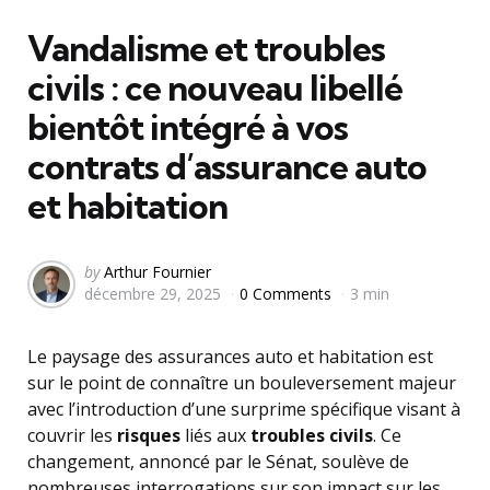
in
Vandalisme et troubles
civils : ce nouveau libellé
bientôt intégré à vos
contrats d’assurance auto
et habitation
Posted
by
Arthur Fournier
décembre 29, 2025
0 Comments
3 min
by
Le paysage des assurances auto et habitation est
sur le point de connaître un bouleversement majeur
avec l’introduction d’une surprime spécifique visant à
couvrir les
risques
liés aux
troubles civils
. Ce
changement, annoncé par le Sénat, soulève de
nombreuses interrogations sur son impact sur les