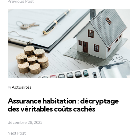
Previous Post
Post
navigation
Posted
in
Actualités
in
Assurance habitation : décryptage
des véritables coûts cachés
décembre 28, 2025
Next Post