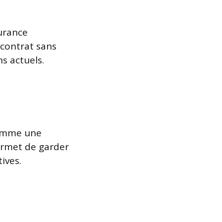
surance
 contrat sans
s actuels.
 comme une
permet de garder
ives.