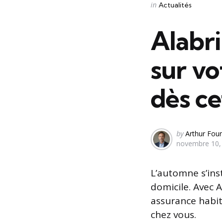
Categories
Posted
in
Actualités
in
Alabri
sur vo
dès c
Posted
by
Arthur Four
novembre 10,
by
L’automne s’inst
domicile. Avec A
assurance habita
chez vous.