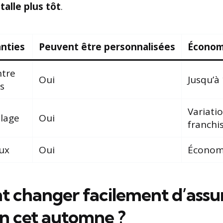
stalle plus tôt
.
nties
Peuvent être personnalisées
Économi
ntre
Oui
Jusqu’à
s
Variatio
olage
Oui
franchi
ux
Oui
Économ
changer facilement d’assu
on cet automne ?