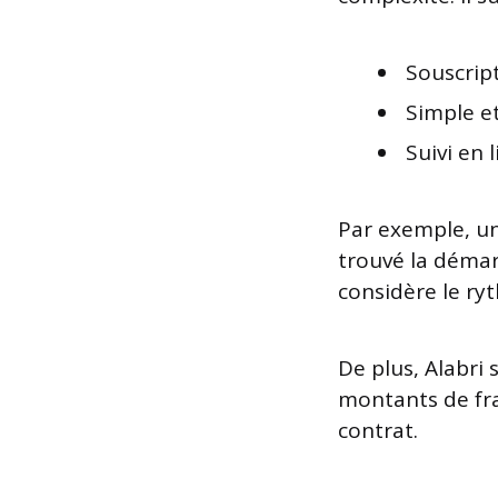
Souscrip
Simple et
Suivi en 
Par exemple, u
trouvé la démarc
considère le ry
De plus, Alabri 
montants de fra
contrat.