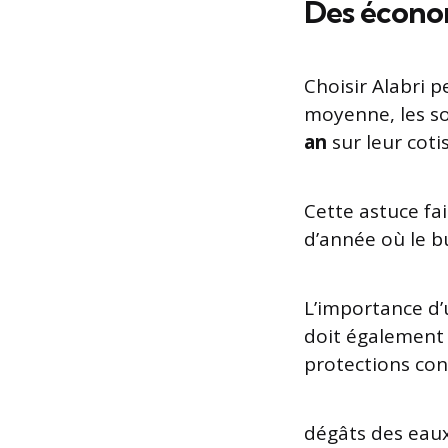
Des économ
Choisir Alabri p
moyenne, les so
an
sur leur coti
Cette astuce fai
d’année où le b
L’importance d’
doit également 
protections con
dégâts des eau