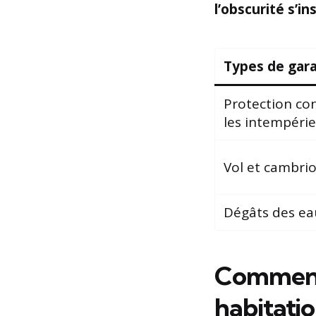
l’obscurité s’in
Types de gara
Protection co
les intempérie
Vol et cambri
Dégâts des ea
Comment 
habitati