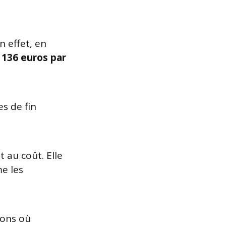
n effet, en
e
136 euros par
es de fin
 au coût. Elle
e les
sons où