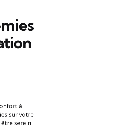
omies
ation
confort à
ies sur votre
 être serein