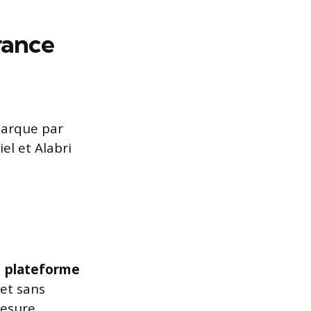
rance
émarque par
el et Alabri
a
plateforme
et sans
mesure.