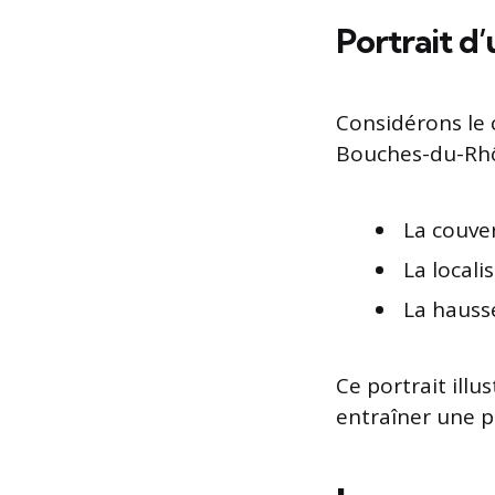
Portrait d
Considérons le 
Bouches-du-Rhôn
La couve
La locali
La hauss
Ce portrait illu
entraîner une pr