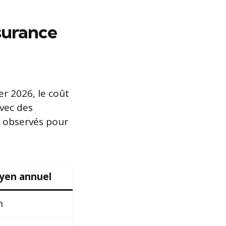
ssurance
r 2026, le coût
avec des
s observés pour
yen annuel
n