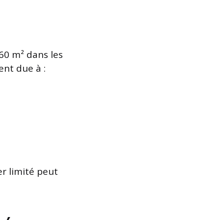
60 m² dans les
nt due à :
er limité peut