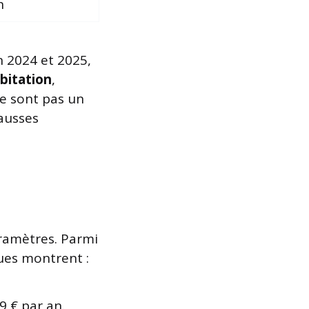
n
n 2024 et 2025,
abitation
,
ne sont pas un
ausses
aramètres. Parmi
ques montrent :
 € par an.