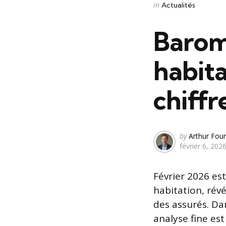
Categories
Posted
in
Actualités
in
Barom
habita
chiffr
Posted
by
Arthur Four
février 6, 202
by
Février 2026 es
habitation, rév
des assurés. Da
analyse fine es