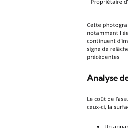
Propriétaire 
Cette photograp
notamment liées
continuent d’im
signe de relâch
précédentes.
Analyse de
Le coût de l’as
ceux-ci, la surf
Un appar