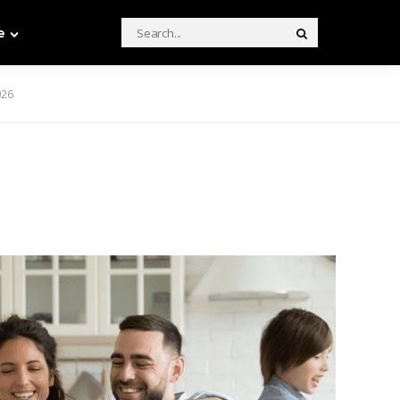
Search
e
Search
for:
026