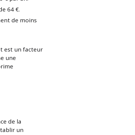
de 64 €.
ement de moins
t est un facteur
ne une
prime
ce de la
établir un