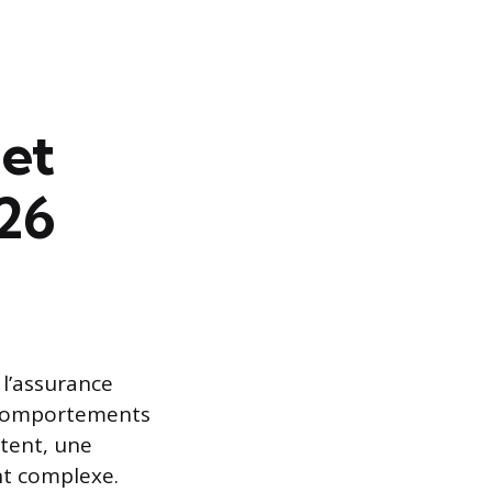
 et
026
 l’assurance
s comportements
tent, une
nt complexe.