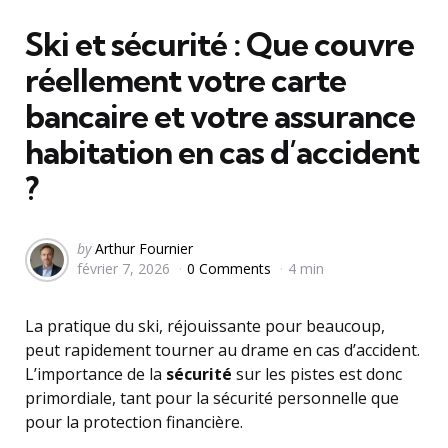
in
Ski et sécurité : Que couvre
réellement votre carte
bancaire et votre assurance
habitation en cas d’accident
?
Posted
by
Arthur Fournier
février 7, 2026
0 Comments
4 min
by
La pratique du ski, réjouissante pour beaucoup,
peut rapidement tourner au drame en cas d’accident.
L’importance de la
sécurité
sur les pistes est donc
primordiale, tant pour la sécurité personnelle que
pour la protection financière.