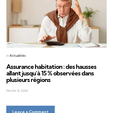
Posted
in
Actualités
in
Assurance habitation : des hausses
allant jusqu'à 15 % observées dans
plusieurs régions
février 8, 2026
Leave a Comment