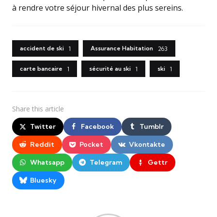
à rendre votre séjour hivernal des plus sereins.
accident de ski
Assurance Habitation
1
263
carte bancaire
sécurité au ski
ski
1
1
1
Share
this article
Twitter
Facebook
Tumblr
Reddit
Pocket
Vkontakte
Whatsapp
Telegram
Gettr
Bluesky