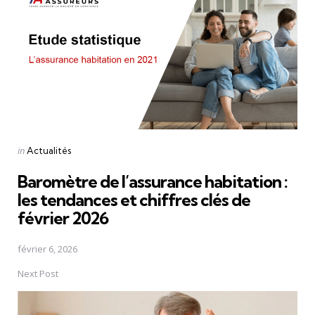
Posted
in
Actualités
in
Baromètre de l’assurance habitation :
les tendances et chiffres clés de
février 2026
février 6, 2026
Next Post