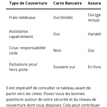
Type de Couverture
Carte Bancaire
Assurance
Oui (géné
Frais médicaux
Oui (limité)
inclus)
Assistance
Oui
Variable
rapatriement
Couv. responsabilité
Non
Oui
civile
Exclusions pour
Souvent oui
En fonctio
hors-piste
Il est impératif de consulter ce tableau avant de
partir vers les cimes. Posez-vous les bonnes
questions autour de votre sécurité et du niveau de
couverture dont vous disposez. Cela peut contribuer